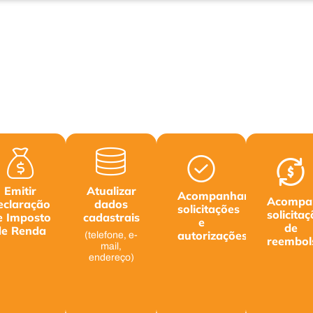
Emitir
Atualizar
Acompanhar
Acompa
eclaração
dados
solicitações
solicita
e Imposto
cadastrais
e
de
de Renda
autorizações
(telefone, e-
reembol
mail,
endereço)