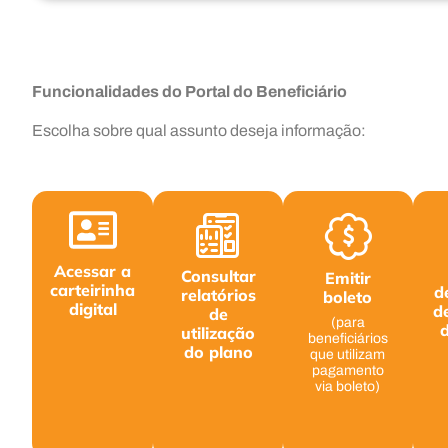
Funcionalidades do Portal do Beneficiário
Escolha sobre qual assunto deseja informação:
Acessar a
Consultar
Emitir
carteirinha
d
relatórios
boleto
digital
d
de
(para
utilização
beneficiários
do plano
que utilizam
pagamento
via boleto)