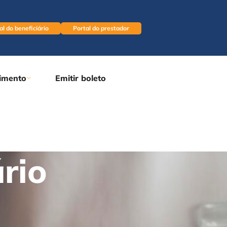
al do beneficiário
Portal do prestador
imento
Emitir boleto
rio