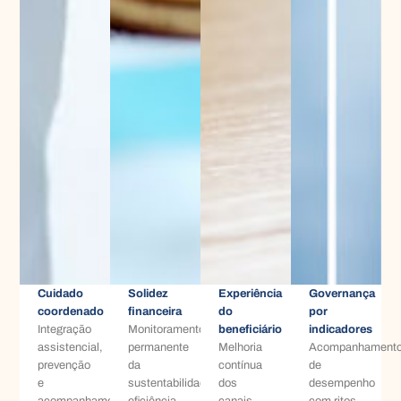
Cuidado
Solidez
Experiência
Governança
coordenado
financeira
do
por
Integração
Monitoramento
beneficiário
indicadores
assistencial,
permanente
Melhoria
Acompanhament
prevenção
da
contínua
de
e
sustentabilidade,
dos
desempenho