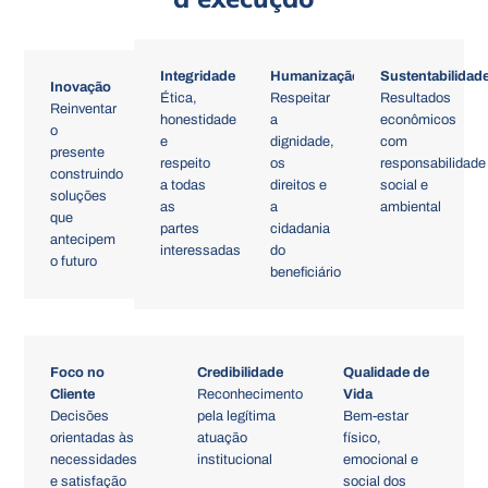
Integridade
Humanização
Sustentabilidad
Inovação
Ética,
Respeitar
Resultados
Reinventar
honestidade
a
econômicos
o
e
dignidade,
com
presente
respeito
os
responsabilidade
construindo
a todas
direitos e
social e
soluções
as
a
ambiental
que
partes
cidadania
antecipem
interessadas
do
o futuro
beneficiário
Foco no
Credibilidade
Qualidade de
Cliente
Reconhecimento
Vida
Decisões
pela legítima
Bem-estar
orientadas às
atuação
físico,
necessidades
institucional
emocional e
e satisfação
social dos