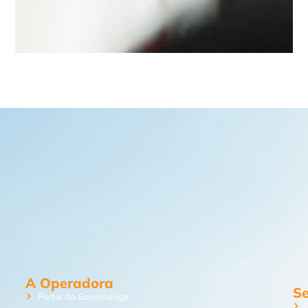
A Operadora
Se
Portal da Governança