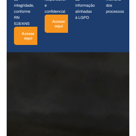
integridade,
e
informação
dos
conforme
confidencial
alinhadas
processos
RN
à LGPD
Acesse
518/ANS
aqui
Acesse
aqui