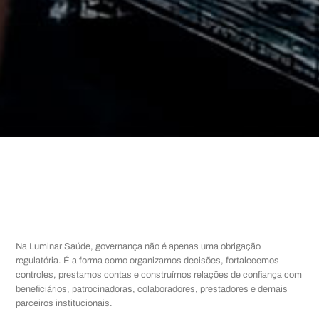
Na Luminar Saúde, governança não é apenas uma obrigação
regulatória. É a forma como organizamos decisões, fortalecemos
controles, prestamos contas e construímos relações de confiança com
beneficiários, patrocinadoras, colaboradores, prestadores e demais
parceiros institucionais.