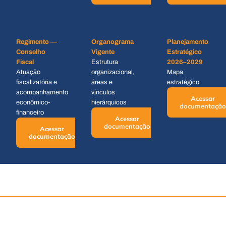
Regimento —
Organograma
Planejamento
Conselho
Vigente
Estratégico
Fiscal
Estrutura
2026–2029
Atuação
organizacional,
Mapa
fiscalizatória e
áreas e
estratégico
acompanhamento
vínculos
Acessar
econômico-
hierárquicos
documentação
financeiro
Acessar
documentação
Acessar
documentação