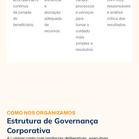
acompanhamento
eficiência
canais,
com ritos,
contínuo
e
processos
responsáveis
da jornada
alocação
e serviços
e análise
do
adequada
para
crítica dos
beneficiário.
de
tornar o
resultados.
recursos.
cuidado
mais
simples e
resolutivo.
COMO NOS ORGANIZAMOS
Estrutura de Governança
Corporativa
A Luminar conta com instâncias deliberativas, executivas,