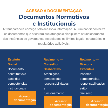
ACESSO À DOCUMENTAÇÃO
Documentos Normativos
e Institucionais
A transparência começa pelo acesso à informação. A Luminar disponibiliza
os documentos que orientam sua atuação e disciplinam o funcionamento
das instâncias de governança, respeitados os limites legais, estatutários e
regulatórios aplicáveis.
Estatuto
Regimento —
Regimento —
Social
Conselho
Diretoria
Documento
Deliberativo
Executiva
constitutivo e
Atribuições,
Poderes,
base das
composição,
competências,
competências
responsabilidades
responsabilidades
institucionais
e
e rito
funcionamento
decisório
Acessar
documentação
Acessar
Acessar
documentação
documentação