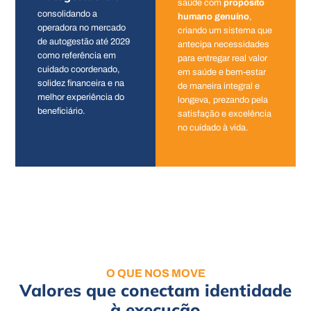
saúde com
propósito
consolidando a
humano genuíno
,
operadora no mercado
criando um sistema que
de autogestão até 2029
antecipa necessidades
como referência em
para entregar real valor
cuidado coordenado,
em saúde e bem-estar
solidez financeira e na
de maneira integral e
melhor experiência do
longeva, prezando pela
beneficiário.
satisfação e excelência
no cuidado à vida.
O QUE NOS MOVE
Valores que conectam identidade
à execução