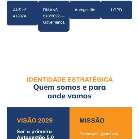
ANS nº
RN ANS
Autogestão
LGPD
418374
518/2022 —
Governança
IDENTIDADE ESTRATÉGICA
Quem somos e para
onde vamos
VISÃO 2029
MISSÃO
Ser a primeira
Promover a gestão da
Autogestão 5.0