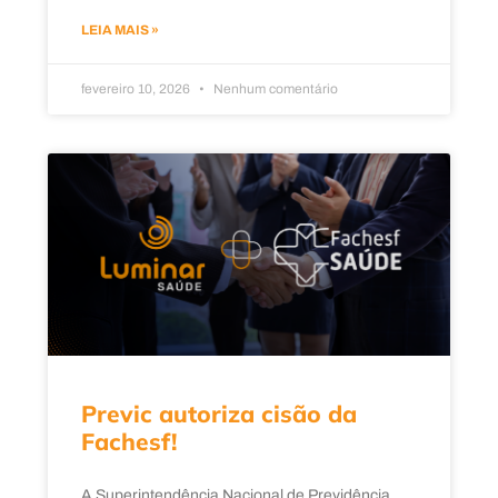
LEIA MAIS »
fevereiro 10, 2026
Nenhum comentário
Previc autoriza cisão da
Fachesf!
A Superintendência Nacional de Previdência