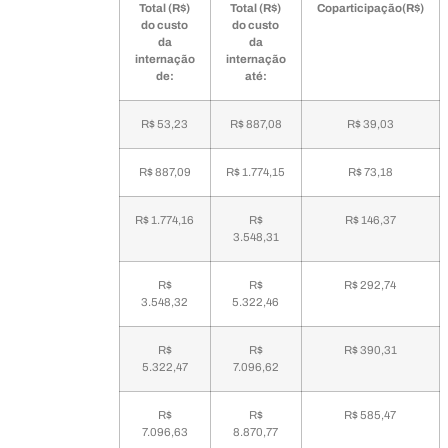
Total (R$)
Total (R$)
Coparticipação(R$)
do custo
do custo
da
da
internação
internação
de:
até:
R$ 53,23
R$ 887,08
R$ 39,03
R$ 887,09
R$ 1.774,15
R$ 73,18
R$ 1.774,16
R$
R$ 146,37
3.548,31
R$
R$
R$ 292,74
3.548,32
5.322,46
R$
R$
R$ 390,31
5.322,47
7.096,62
R$
R$
R$ 585,47
7.096,63
8.870,77