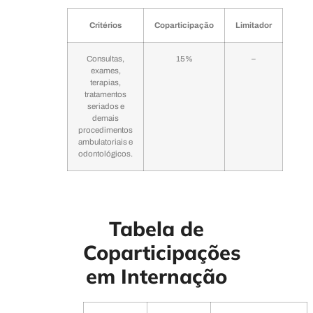
Critérios
Coparticipação
Limitador
Consultas,
15%
–
exames,
terapias,
tratamentos
seriados e
demais
procedimentos
ambulatoriais e
odontológicos.
Tabela de
Coparticipações
em Internação