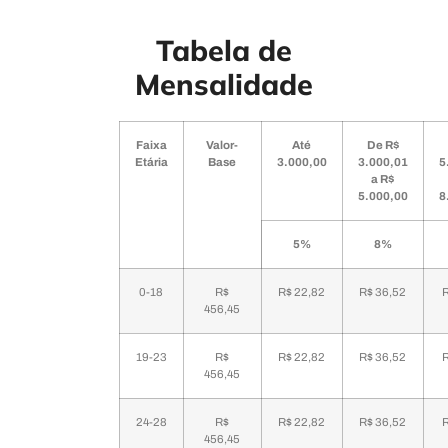
Tabela de
Mensalidade
Faixa
Valor-
Até
De R$
Etária
Base
3.000,00
3.000,01
5
a R$
5.000,00
8
5%
8%
0-18
R$
R$ 22,82
R$ 36,52
R
456,45
19-23
R$
R$ 22,82
R$ 36,52
R
456,45
24-28
R$
R$ 22,82
R$ 36,52
R
456,45