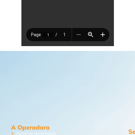
A Operadora
Se
Portal da Governança